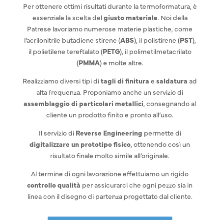
Per ottenere ottimi risultati durante la termoformatura, è
essenziale la scelta del
giusto materiale
. Noi della
Patrese lavoriamo numerose materie plastiche, come
l’acrilonitrile butadiene stirene (
ABS
), il polistirene (
PST
),
il polietilene tereftalato (
PETG
), il polimetilmetacrilato
(
PMMA
) e molte altre.
Realizziamo diversi tipi di
tagli di finitura
e
saldatura
ad
alta frequenza. Proponiamo anche un servizio di
assemblaggio di particolari metallici
, consegnando al
cliente un prodotto finito e pronto all’uso.
Il servizio di
Reverse Engineering
permette di
digitalizzare un prototipo fisico
, ottenendo così un
risultato finale molto simile all’originale.
Al termine di ogni lavorazione effettuiamo un rigido
controllo qualità
per assicurarci che ogni pezzo sia in
linea con il disegno di partenza progettato dal cliente.