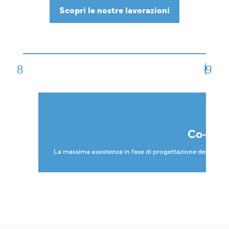
Scopri le nostre lavorazioni
W
Co-Des
La massima assistenza in fase di progettazione degli stam